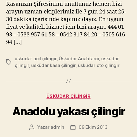
Kasanızın Şifresinimi unuttunuz hemen bizi
arayın uzman ekiplerimiz ile 7 gün 24 saat 25-
30 dakika içerisinde kapınızıdayız. En uygun
fiyat ve kaliteli hizmet için bizi arayın: 444 01
93 – 0533 957 61 58 – 0542 317 84 20 – 0505 616
94 […]
üsküdar acil çilingir
,
Üsküdar Anahtarcı
,
üsküdar
Etiketler
çilingir
,
üsküdar kasa çilingir
,
üsküdar oto çilingir
Kategoriler
ÜSKÜDAR ÇILINGIR
Anadolu yakası çilingir
Yazar
admin
09 Ekim 2013
Yazının
Yazı
yazarı
tarihi