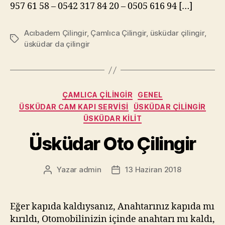
957 61 58 – 0542 317 84 20 – 0505 616 94 […]
Acıbadem Çilingir
,
Çamlıca Çilingir
,
üsküdar çilingir
,
Etiketler
üsküdar da çilingir
Kategoriler
ÇAMLICA ÇILINGIR
GENEL
ÜSKÜDAR CAM KAPI SERVISI
ÜSKÜDAR ÇILINGIR
ÜSKÜDAR KILIT
Üsküdar Oto Çilingir
Yazar
admin
13 Haziran 2018
Yazının
Yazı
yazarı
tarihi
Eğer kapıda kaldıysanız, Anahtarınız kapıda mı
kırıldı, Otomobilinizin içinde anahtarı mı kaldı,