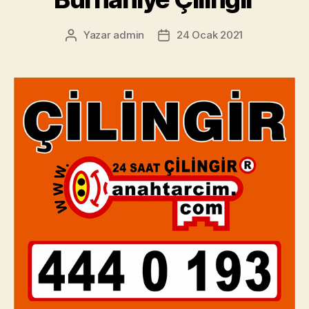
Yazar
admin
24 Ocak 2021
Yazının
Yazı
yazarı
tarihi