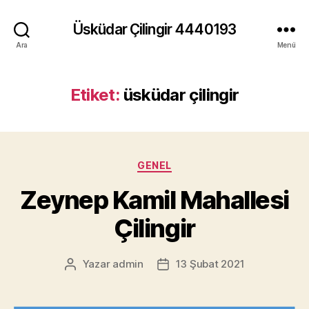
Üsküdar Çilingir 4440193
Ara
Menü
Etiket:
üsküdar çilingir
Kategoriler
GENEL
Zeynep Kamil Mahallesi
Çilingir
Yazar
admin
13 Şubat 2021
Yazının
Yazı
yazarı
tarihi