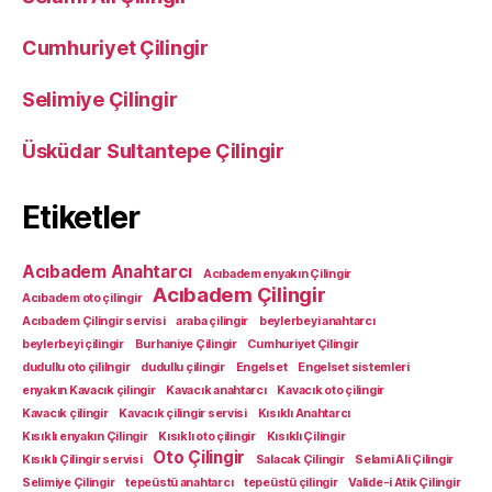
Cumhuriyet Çilingir
Selimiye Çilingir
Üsküdar Sultantepe Çilingir
Etiketler
Acıbadem Anahtarcı
Acıbadem enyakın Çilingir
Acıbadem Çilingir
Acıbadem oto çilingir
Acıbadem Çilingir servisi
araba çilingir
beylerbeyi anahtarcı
beylerbeyi çilingir
Burhaniye Çilingir
Cumhuriyet Çilingir
dudullu oto çililngir
dudullu çilingir
Engelset
Engelset sistemleri
enyakın Kavacık çilingir
Kavacık anahtarcı
Kavacık oto çilingir
Kavacık çilingir
Kavacık çilingir servisi
Kısıklı Anahtarcı
Kısıklı enyakın Çilingir
Kısıklı oto çilingir
Kısıklı Çilingir
Oto Çilingir
Kısıklı Çilingir servisi
Salacak Çilingir
Selami Ali Çilingir
Selimiye Çilingir
tepeüstü anahtarcı
tepeüstü çilingir
Valide-i Atik Çilingir