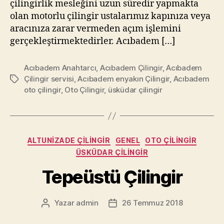
çilingirlik mesleğini uzun süredir yapmakta
olan motorlu çilingir ustalarımız kapınıza veya
aracınıza zarar vermeden açım işlemini
gerçekleştirmektedirler. Acıbadem […]
Acıbadem Anahtarcı
,
Acıbadem Çilingir
,
Acıbadem
Çilingir servisi
,
Acıbadem enyakın Çilingir
,
Acıbadem
Etiketler
oto çilingir
,
Oto Çilingir
,
üsküdar çilingir
Kategoriler
ALTUNIZADE ÇILINGIR
GENEL
OTO ÇILINGIR
ÜSKÜDAR ÇILINGIR
Tepeüstü Çilingir
Yazar
admin
26 Temmuz 2018
Yazının
Yazı
yazarı
tarihi