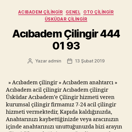
Kategoriler
ACIBADEM ÇILINGIR
GENEL
OTO ÇILINGIR
ÜSKÜDAR ÇILINGIR
Acıbadem Çilingir 444
01 93
Yazar
admin
13 Şubat 2019
Yazının
Yazı
yazarı
tarihi
» Acıbadem çilingir » Acıbadem anahtarcı »
Acıbadem acil çilingir Acıbadem çilingir
Üsküdar Acıbadem’e Çilingir hizmeti veren
kurumsal çilingir firmamız 7-24 acil çilingir
hizmeti vermektedir, Kapıda kaldığınızda,
Anahtarınızı kaybettiğinizde veya aracınızın
içinde anahtarınızı unuttuğunuzda bizi arayın