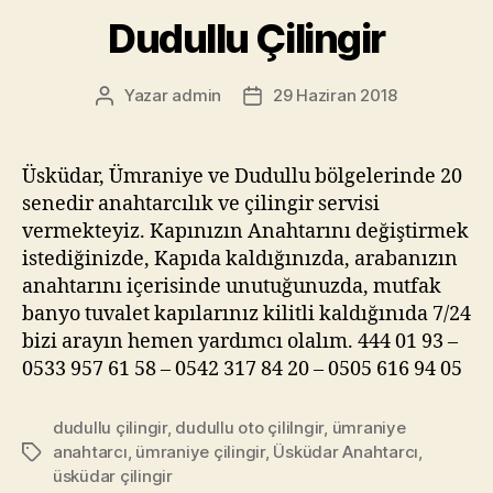
Dudullu Çilingir
Yazar
admin
29 Haziran 2018
Yazının
Yazı
yazarı
tarihi
Üsküdar, Ümraniye ve Dudullu bölgelerinde 20
senedir anahtarcılık ve çilingir servisi
vermekteyiz. Kapınızın Anahtarını değiştirmek
istediğinizde, Kapıda kaldığınızda, arabanızın
anahtarını içerisinde unutuğunuzda, mutfak
banyo tuvalet kapılarınız kilitli kaldığınıda 7/24
bizi arayın hemen yardımcı olalım. 444 01 93 –
0533 957 61 58 – 0542 317 84 20 – 0505 616 94 05
dudullu çilingir
,
dudullu oto çililngir
,
ümraniye
anahtarcı
,
ümraniye çilingir
,
Üsküdar Anahtarcı
,
Etiketler
üsküdar çilingir