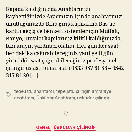
Kapıda kaldığınızda Anahtarınızı
kaybettiğinizde Aracınızın içinde anahtarınızı
unuttuğunuzda Bina giriş kapılarına Bas-aç
kartılı geçiş ve benzeri sistemler için Mutfak,
Banyo, Tuvalet kapılarınız kilitli kaldığınızda
bizi arayın yardımcı olalım. Her gün her saat
her dakika çağırabileceğiniz yani yedi gün
yirmi dör saat çağırabileceğiniz profesyonel
çilingir ustası numaraları 0533 957 61 58 – 0542
317 84 20 […]
tepeüstü anahtarcı
,
tepeüstü çilingir
,
ümraniye
Etiketler
anahtarcı
,
Üsküdar Anahtarcı
,
üsküdar çilingir
Kategoriler
GENEL
ÜSKÜDAR ÇILINGIR