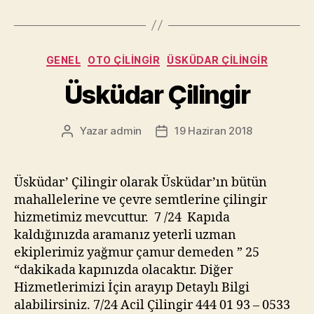
Kategoriler
GENEL
OTO ÇILINGIR
ÜSKÜDAR ÇILINGIR
Üsküdar Çilingir
Yazar
admin
19 Haziran 2018
Yazının
Yazı
yazarı
tarihi
Üsküdar’ Çilingir olarak Üsküdar’ın bütün
mahallelerine ve çevre semtlerine çilingir
hizmetimiz mevcuttur. 7 /24 Kapıda
kaldığınızda aramanız yeterli uzman
ekiplerimiz yağmur çamur demeden ” 25
“dakikada kapınızda olacaktır. Diğer
Hizmetlerimizi İçin arayıp Detaylı Bilgi
alabilirsiniz. 7/24 Acil Çilingir 444 01 93 – 0533