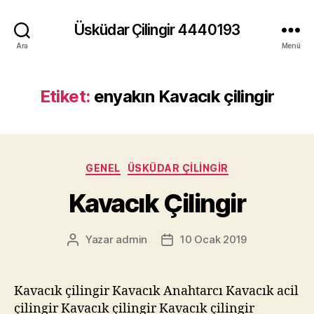
Üsküdar Çilingir 4440193
Ara
Menü
Etiket:
enyakın Kavacık çilingir
Kategoriler
GENEL
ÜSKÜDAR ÇILINGIR
Kavacık Çilingir
Yazar
admin
10 Ocak 2019
Yazının
Yazı
yazarı
tarihi
Kavacık çilingir Kavacık Anahtarcı Kavacık acil
çilingir Kavacık çilingir Kavacık çilingir