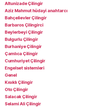
Altunizade Çilingir
Aziz Mahmut hüdayi anahtarcı
Bahçelievler Çilingir
Barbaros Çilingirci
Beylerbeyi Çilingir
Bulgurlu Çilingir
Burhaniye Çilingir
Çamlıca Çilingir
Cumhuriyet Çilingir
Engelset sistemleri
Genel
Kısıklı Çilingir
Oto Çilingir
Salacak Çilingir
Selami Ali Çilingir