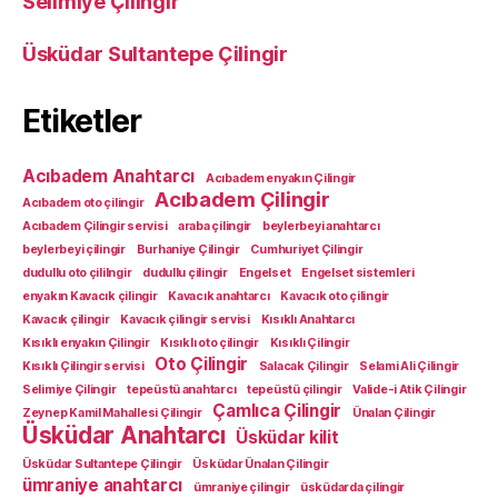
Selimiye Çilingir
Üsküdar Sultantepe Çilingir
Etiketler
Acıbadem Anahtarcı
Acıbadem enyakın Çilingir
Acıbadem Çilingir
Acıbadem oto çilingir
Acıbadem Çilingir servisi
araba çilingir
beylerbeyi anahtarcı
beylerbeyi çilingir
Burhaniye Çilingir
Cumhuriyet Çilingir
dudullu oto çililngir
dudullu çilingir
Engelset
Engelset sistemleri
enyakın Kavacık çilingir
Kavacık anahtarcı
Kavacık oto çilingir
Kavacık çilingir
Kavacık çilingir servisi
Kısıklı Anahtarcı
Kısıklı enyakın Çilingir
Kısıklı oto çilingir
Kısıklı Çilingir
Oto Çilingir
Kısıklı Çilingir servisi
Salacak Çilingir
Selami Ali Çilingir
Selimiye Çilingir
tepeüstü anahtarcı
tepeüstü çilingir
Valide-i Atik Çilingir
Çamlıca Çilingir
Zeynep Kamil Mahallesi Çilingir
Ünalan Çilingir
Üsküdar Anahtarcı
Üsküdar kilit
Üsküdar Sultantepe Çilingir
Üsküdar Ünalan Çilingir
ümraniye anahtarcı
ümraniye çilingir
üsküdarda çilingir