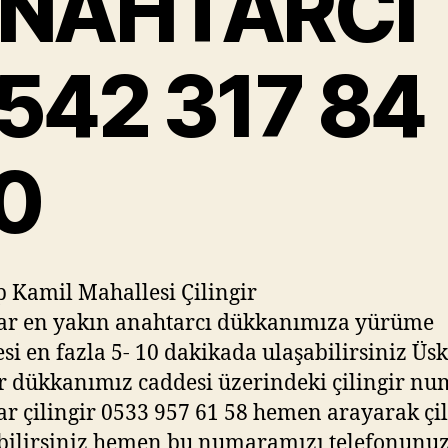
NAHTARCI
542 317 84
0
 Kamil Mahallesi Çilingir
ar en yakın anahtarcı dükkanımıza yürüme
si en fazla 5- 10 dakikada ulaşabilirsiniz Üs
ir dükkanımız caddesi üzerindeki çilingir nu
r çilingir 0533 957 61 58 hemen arayarak çil
bilirsiniz hemen bu numaramızı telefonunu