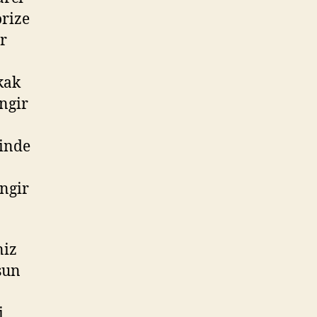
orize
r
kak
ngir
çinde
ingir
niz
sun
i