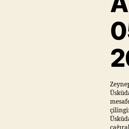
A
0
2
Zeynep
Üsküd
mesafe
çiling
Üsküda
çağıra