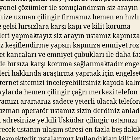
yonel çözümler ile sonuçlandırsın siz arayın
nize uzman çilingir firmamız hemen en hızlı
e gelsi hırsızlara karşı kapı ve kilit koruma
leri yapmaktayız siz arayın ustamız kapınıza
iz keşiflendirme yapsın kapınıza emniyet roz
t kancaları ve emniyet çubukları ile daha faz
e hırsıza karşı koruma sağlanmaktadır enge
leri hakkında araştırma yapmak için engelse
nternet sitemizi inceleyebilirsiniz kapıda kal
laylarda hemen çilingir çağrı merkezi telefon
mızı aramanız sadece yeterli olacak telefo
uzman operatör ustamız sizin derdiniz anla
adresinize yetkili Üsküdar çilingir ustamızı
ecek ustanın ulaşım süresi en fazla beş daki
leşmektedir ustalarımız kullandıkları kilitler