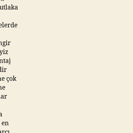
utlaka
elerde
ngir
yiz
ntaj
dir
ne çok
ne
dar
a
 en
arcı