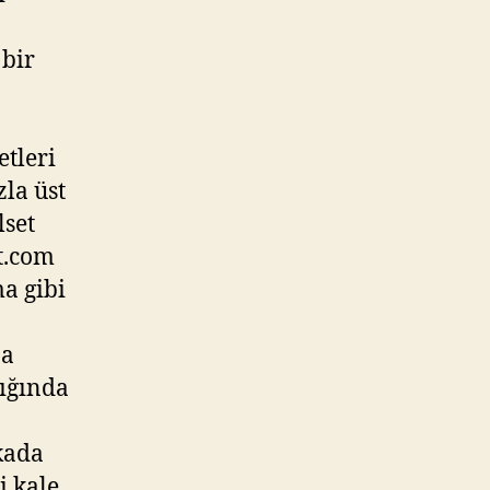
 bir
etleri
la üst
lset
t.com
ma gibi
na
dığında
kada
i kale