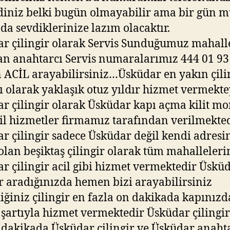
iniz belki bugün olmayabilir ama bir gün m
ada sevdiklerinize lazım olacaktır.
r çilingir olarak Servis Sunduğumuz mahall
n anahtarcı Servis numaralarımız 444 01 93
ACİL arayabilirsiniz…Üsküdar en yakın çili
ı olarak yaklaşık otuz yıldır hizmet vermekte
r çilingir olarak Üsküdar kapı açma kilit mo
cil hizmetler firmamız tarafından verilmekte
r çilingir sadece Üsküdar değil kendi adresi
olan beşiktaş çilingir olarak tüm mahalleleri
r çilingir acil gibi hizmet vermektedir Üskü
ir aradığınızda hemen bizi arayabilirsiniz
iğiniz çilingir en fazla on dakikada kapınızd
şartıyla hizmet vermektedir Üsküdar çilingir
 dakikada Üsküdar çilingir ve Üsküdar anaht