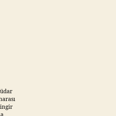
küdar
marası
ingir
za