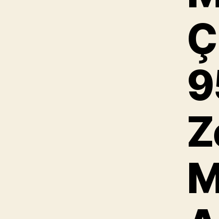
Ç
9
Z
M