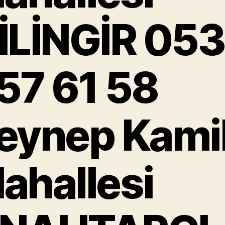
İLİNGİR 05
57 61 58
eynep Kami
ahallesi