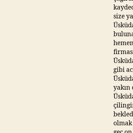
kayded
size y
Üsküda
buluna
hemen 
firmas
Üsküda
gibi a
Üsküda
yakın 
Üsküda
çiling
bekled
olmak 
geç on