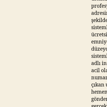
profes
adresi
şekild
sistem
ücrets
emniye
düzeyd
sistem
adlı i
acil o
numara
çıkan 
hemen 
gönder
gerçek