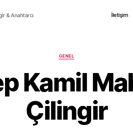
İletişim
gir & Anahtarcı
Kategoriler
GENEL
p Kamil Mah
Çilingir