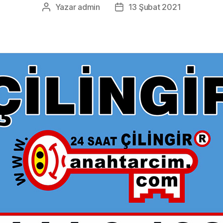
Yazar
admin
13 Şubat 2021
Yazının
Yazı
yazarı
tarihi