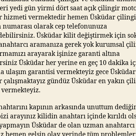
leri yedi gün yirmi dört saat açık çilingir mot
ir hizmeti vermektedir hemen Üsküdar çilingi
n numarası olarak cep telefonunuza
ebilirsiniz. Üsküdar kilit değiştirmek için so
anahtarcı aramanıza gerek yok kurumsal çili
irmamızı arayarak işinize garanti altına
irsiniz Üsküdar her yerine en geç 10 dakika i
a ulaşım garantisi vermekteyiz gece Üsküdar
ir çalışmaktayız gündüz Üsküdar en yakın çil
i vermekteyiz.
nahtarını kapının arkasında unuttum dediği
izi arayınız kilidin anahtarı içinde kırıldı ol
 yapmayın Üsküdar de olan uzman anahtarcı
z hemen gelsin olay yerinde tüm problemler