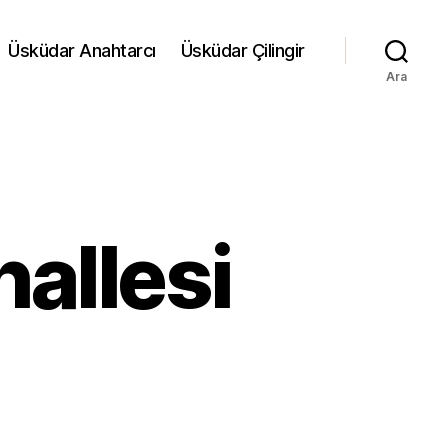
Üsküdar Anahtarcı
Üsküdar Çilingir
Ara
allesi