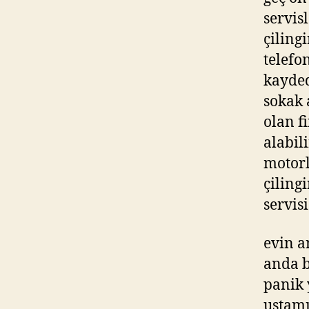
servis
çiling
telefo
kayded
sokak 
olan f
alabil
motorl
çiling
servis
evin a
anda b
panik
ustamı