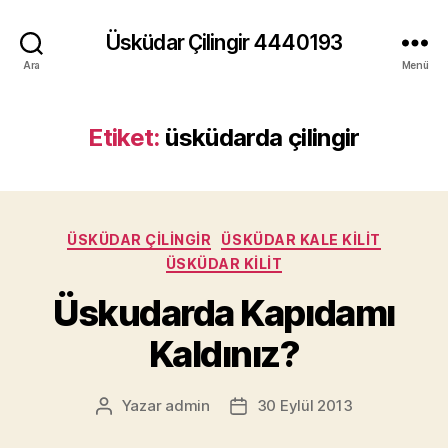
Üsküdar Çilingir 4440193
Ara
Menü
Etiket:
üsküdarda çilingir
Kategoriler
ÜSKÜDAR ÇILINGIR
ÜSKÜDAR KALE KILIT
ÜSKÜDAR KILIT
Üskudarda Kapıdamı
Kaldınız?
Yazar
admin
30 Eylül 2013
Yazının
Yazı
yazarı
tarihi