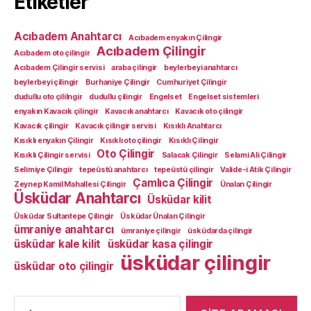
Etiketler
Acıbadem Anahtarcı
Acıbadem enyakın Çilingir
Acıbadem Çilingir
Acıbadem oto çilingir
Acıbadem Çilingir servisi
araba çilingir
beylerbeyi anahtarcı
beylerbeyi çilingir
Burhaniye Çilingir
Cumhuriyet Çilingir
dudullu oto çililngir
dudullu çilingir
Engelset
Engelset sistemleri
enyakın Kavacık çilingir
Kavacık anahtarcı
Kavacık oto çilingir
Kavacık çilingir
Kavacık çilingir servisi
Kısıklı Anahtarcı
Kısıklı enyakın Çilingir
Kısıklı oto çilingir
Kısıklı Çilingir
Oto Çilingir
Kısıklı Çilingir servisi
Salacak Çilingir
Selami Ali Çilingir
Selimiye Çilingir
tepeüstü anahtarcı
tepeüstü çilingir
Valide-i Atik Çilingir
Çamlıca Çilingir
Zeynep Kamil Mahallesi Çilingir
Ünalan Çilingir
Üsküdar Anahtarcı
Üsküdar kilit
Üsküdar Sultantepe Çilingir
Üsküdar Ünalan Çilingir
ümraniye anahtarcı
ümraniye çilingir
üsküdarda çilingir
üsküdar kale kilit
üsküdar kasa çilingir
üsküdar çilingir
üsküdar oto çilingir
Arama