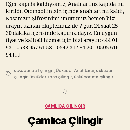
Eğer kapıda kaldıysanız, Anahtarınız kapıda mı
kırıldı, Otomobilinizin içinde anahtarı mı kaldı,
Kasanızın Şifresinimi unuttunuz hemen bizi
arayın uzman ekiplerimiz ile 7 gün 24 saat 25-
30 dakika içerisinde kapınızıdayız. En uygun
fiyat ve kaliteli hizmet için bizi arayın: 444 01
93 – 0533 957 61 58 – 0542 317 84 20 – 0505 616
94 […]
üsküdar acil çilingir
,
Üsküdar Anahtarcı
,
üsküdar
Etiketler
çilingir
,
üsküdar kasa çilingir
,
üsküdar oto çilingir
Kategoriler
ÇAMLICA ÇILINGIR
Çamlıca Çilingir