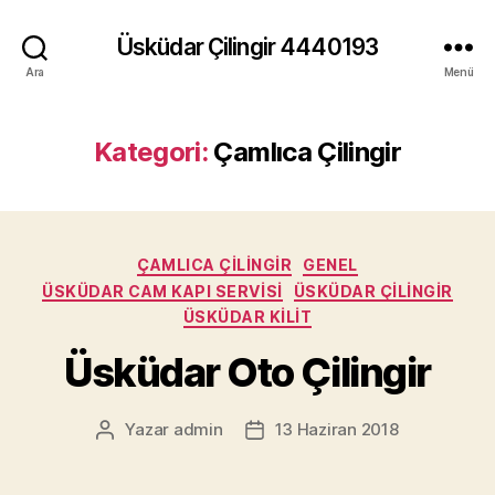
Üsküdar Çilingir 4440193
Ara
Menü
Kategori:
Çamlıca Çilingir
Kategoriler
ÇAMLICA ÇILINGIR
GENEL
ÜSKÜDAR CAM KAPI SERVISI
ÜSKÜDAR ÇILINGIR
ÜSKÜDAR KILIT
Üsküdar Oto Çilingir
Yazar
admin
13 Haziran 2018
Yazının
Yazı
yazarı
tarihi