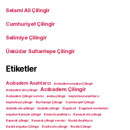
Selami Ali Çilingir
Cumhuriyet Çilingir
Selimiye Çilingir
Üsküdar Sultantepe Çilingir
Etiketler
Acıbadem Anahtarcı
Acıbadem enyakın Çilingir
Acıbadem Çilingir
Acıbadem oto çilingir
Acıbadem Çilingir servisi
araba çilingir
beylerbeyi anahtarcı
beylerbeyi çilingir
Burhaniye Çilingir
Cumhuriyet Çilingir
dudullu oto çililngir
dudullu çilingir
Engelset
Engelset sistemleri
enyakın Kavacık çilingir
Kavacık anahtarcı
Kavacık oto çilingir
Kavacık çilingir
Kavacık çilingir servisi
Kısıklı Anahtarcı
Kısıklı enyakın Çilingir
Kısıklı oto çilingir
Kısıklı Çilingir