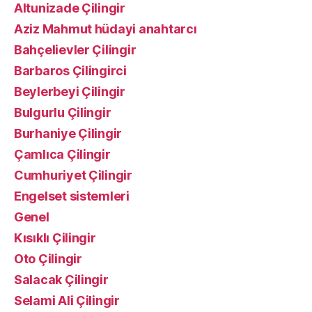
Altunizade Çilingir
Aziz Mahmut hüdayi anahtarcı
Bahçelievler Çilingir
Barbaros Çilingirci
Beylerbeyi Çilingir
Bulgurlu Çilingir
Burhaniye Çilingir
Çamlıca Çilingir
Cumhuriyet Çilingir
Engelset sistemleri
Genel
Kısıklı Çilingir
Oto Çilingir
Salacak Çilingir
Selami Ali Çilingir