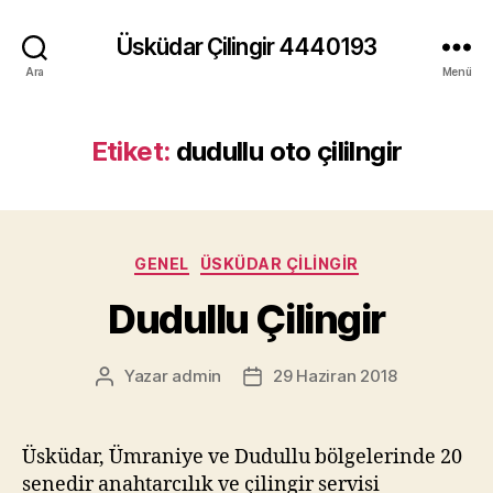
Üsküdar Çilingir 4440193
Ara
Menü
Etiket:
dudullu oto çililngir
Kategoriler
GENEL
ÜSKÜDAR ÇILINGIR
Dudullu Çilingir
Yazar
admin
29 Haziran 2018
Yazının
Yazı
yazarı
tarihi
Üsküdar, Ümraniye ve Dudullu bölgelerinde 20
senedir anahtarcılık ve çilingir servisi