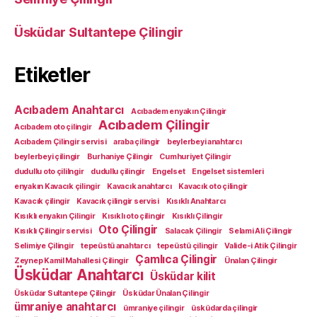
Üsküdar Sultantepe Çilingir
Etiketler
Acıbadem Anahtarcı
Acıbadem enyakın Çilingir
Acıbadem Çilingir
Acıbadem oto çilingir
Acıbadem Çilingir servisi
araba çilingir
beylerbeyi anahtarcı
beylerbeyi çilingir
Burhaniye Çilingir
Cumhuriyet Çilingir
dudullu oto çililngir
dudullu çilingir
Engelset
Engelset sistemleri
enyakın Kavacık çilingir
Kavacık anahtarcı
Kavacık oto çilingir
Kavacık çilingir
Kavacık çilingir servisi
Kısıklı Anahtarcı
Kısıklı enyakın Çilingir
Kısıklı oto çilingir
Kısıklı Çilingir
Oto Çilingir
Kısıklı Çilingir servisi
Salacak Çilingir
Selami Ali Çilingir
Selimiye Çilingir
tepeüstü anahtarcı
tepeüstü çilingir
Valide-i Atik Çilingir
Çamlıca Çilingir
Zeynep Kamil Mahallesi Çilingir
Ünalan Çilingir
Üsküdar Anahtarcı
Üsküdar kilit
Üsküdar Sultantepe Çilingir
Üsküdar Ünalan Çilingir
ümraniye anahtarcı
ümraniye çilingir
üsküdarda çilingir