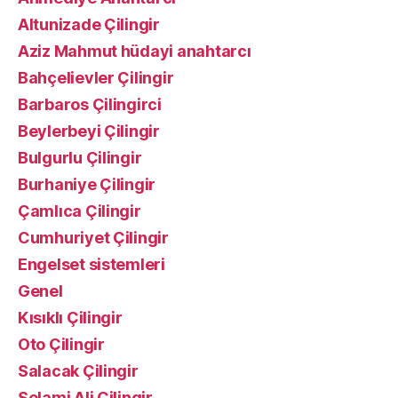
Altunizade Çilingir
Aziz Mahmut hüdayi anahtarcı
Bahçelievler Çilingir
Barbaros Çilingirci
Beylerbeyi Çilingir
Bulgurlu Çilingir
Burhaniye Çilingir
Çamlıca Çilingir
Cumhuriyet Çilingir
Engelset sistemleri
Genel
Kısıklı Çilingir
Oto Çilingir
Salacak Çilingir
Selami Ali Çilingir