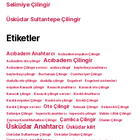
Selimiye Çilingir
Üsküdar Sultantepe Çilingir
Etiketler
Acıbadem Anahtarcı
Acıbadem enyakın Çilingir
Acıbadem Çilingir
Acıbadem oto çilingir
Acıbadem Çilingir servisi
araba çilingir
beylerbeyi anahtarcı
beylerbeyi çilingir
Burhaniye Çilingir
Cumhuriyet Çilingir
dudullu oto çililngir
dudullu çilingir
Engelset
Engelset sistemleri
enyakın Kavacık çilingir
Kavacık anahtarcı
Kavacık oto çilingir
Kavacık çilingir
Kavacık çilingir servisi
Kısıklı Anahtarcı
Kısıklı enyakın Çilingir
Kısıklı oto çilingir
Kısıklı Çilingir
Oto Çilingir
Kısıklı Çilingir servisi
Salacak Çilingir
Selami Ali Çilingir
Selimiye Çilingir
tepeüstü anahtarcı
tepeüstü çilingir
Valide-i Atik Çilingir
Çamlıca Çilingir
Zeynep Kamil Mahallesi Çilingir
Ünalan Çilingir
Üsküdar Anahtarcı
Üsküdar kilit
Üsküdar Sultantepe Çilingir
Üsküdar Ünalan Çilingir