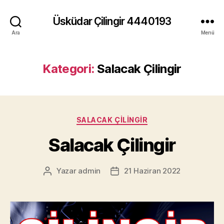
Üsküdar Çilingir 4440193
Ara
Menü
Kategori:
Salacak Çilingir
Kategoriler
SALACAK ÇILINGIR
Salacak Çilingir
Yazar
admin
21 Haziran 2022
Yazının
Yazı
yazarı
tarihi