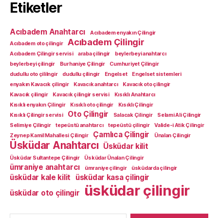
Etiketler
Acıbadem Anahtarcı
Acıbadem enyakın Çilingir
Acıbadem Çilingir
Acıbadem oto çilingir
Acıbadem Çilingir servisi
araba çilingir
beylerbeyi anahtarcı
beylerbeyi çilingir
Burhaniye Çilingir
Cumhuriyet Çilingir
dudullu oto çililngir
dudullu çilingir
Engelset
Engelset sistemleri
enyakın Kavacık çilingir
Kavacık anahtarcı
Kavacık oto çilingir
Kavacık çilingir
Kavacık çilingir servisi
Kısıklı Anahtarcı
Kısıklı enyakın Çilingir
Kısıklı oto çilingir
Kısıklı Çilingir
Oto Çilingir
Kısıklı Çilingir servisi
Salacak Çilingir
Selami Ali Çilingir
Selimiye Çilingir
tepeüstü anahtarcı
tepeüstü çilingir
Valide-i Atik Çilingir
Çamlıca Çilingir
Zeynep Kamil Mahallesi Çilingir
Ünalan Çilingir
Üsküdar Anahtarcı
Üsküdar kilit
Üsküdar Sultantepe Çilingir
Üsküdar Ünalan Çilingir
ümraniye anahtarcı
ümraniye çilingir
üsküdarda çilingir
üsküdar kale kilit
üsküdar kasa çilingir
üsküdar çilingir
üsküdar oto çilingir