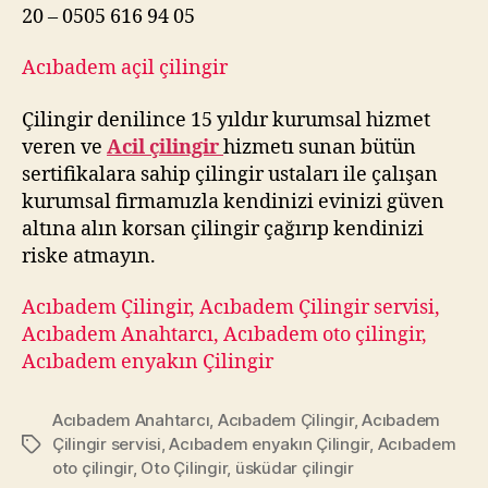
20 – 0505 616 94 05
Acıbadem açil çilingir
Çilingir denilince 15 yıldır kurumsal hizmet
veren ve
Acil çilingir
hizmetı sunan bütün
sertifikalara sahip çilingir ustaları ile çalışan
kurumsal firmamızla kendinizi evinizi güven
altına alın korsan çilingir çağırıp kendinizi
riske atmayın.
Acıbadem Çilingir, Acıbadem Çilingir servisi,
Acıbadem Anahtarcı, Acıbadem oto çilingir,
Acıbadem enyakın Çilingir
Acıbadem Anahtarcı
,
Acıbadem Çilingir
,
Acıbadem
Çilingir servisi
,
Acıbadem enyakın Çilingir
,
Acıbadem
Etiketler
oto çilingir
,
Oto Çilingir
,
üsküdar çilingir