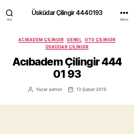
Üsküdar Çilingir 4440193
Ara
Menü
Kategoriler
ACIBADEM ÇILINGIR
GENEL
OTO ÇILINGIR
ÜSKÜDAR ÇILINGIR
Acıbadem Çilingir 444
01 93
Yazar
admin
13 Şubat 2019
Yazının
Yazı
yazarı
tarihi