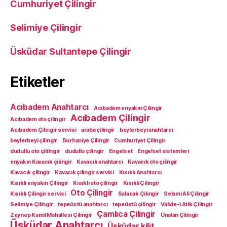
Cumhuriyet Çilingir
Selimiye Çilingir
Üsküdar Sultantepe Çilingir
Etiketler
Acıbadem Anahtarcı
Acıbadem enyakın Çilingir
Acıbadem Çilingir
Acıbadem oto çilingir
Acıbadem Çilingir servisi
araba çilingir
beylerbeyi anahtarcı
beylerbeyi çilingir
Burhaniye Çilingir
Cumhuriyet Çilingir
dudullu oto çililngir
dudullu çilingir
Engelset
Engelset sistemleri
enyakın Kavacık çilingir
Kavacık anahtarcı
Kavacık oto çilingir
Kavacık çilingir
Kavacık çilingir servisi
Kısıklı Anahtarcı
Kısıklı enyakın Çilingir
Kısıklı oto çilingir
Kısıklı Çilingir
Oto Çilingir
Kısıklı Çilingir servisi
Salacak Çilingir
Selami Ali Çilingir
Selimiye Çilingir
tepeüstü anahtarcı
tepeüstü çilingir
Valide-i Atik Çilingir
Çamlıca Çilingir
Zeynep Kamil Mahallesi Çilingir
Ünalan Çilingir
Üsküdar Anahtarcı
Üsküdar kilit