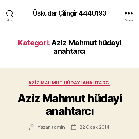
Üsküdar Çilingir 4440193
Ara
Menü
Kategori:
Aziz Mahmut hüdayi
anahtarcı
Kategoriler
AZIZ MAHMUT HÜDAYI ANAHTARCI
Aziz Mahmut hüdayi
anahtarcı
Yazar
admin
22 Ocak 2014
Yazının
Yazı
yazarı
tarihi