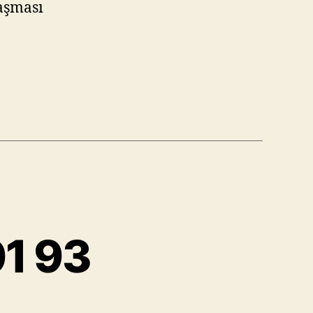
aşması
01 93