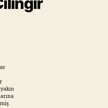
lingir
dar
r
 yakın
larına
rmiş