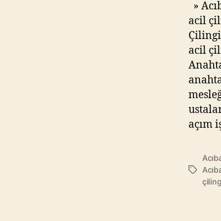
» Acıb
acil ç
Çiling
acil ç
Anahta
anahta
mesleğ
ustala
açım i
Acıb
Acıb
Etiketler
çiling