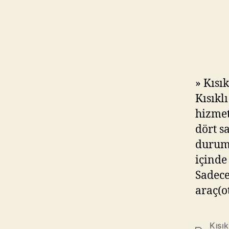
» Kısık
Kısıkl
hizmet
dört s
duruml
içinde
Sadece
araç(o
Kısık