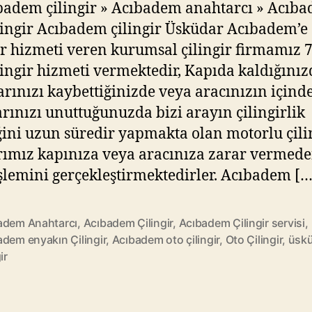
adem çilingir » Acıbadem anahtarcı » Acıb
ilingir Acıbadem çilingir Üsküdar Acıbadem’e
ir hizmeti veren kurumsal çilingir firmamız 
ilingir hizmeti vermektedir, Kapıda kaldığınız
rınızı kaybettiğinizde veya aracınızın içind
rınızı unuttuğunuzda bizi arayın çilingirlik
ini uzun süredir yapmakta olan motorlu çili
rımız kapınıza veya aracınıza zarar vermed
şlemini gerçekleştirmektedirler. Acıbadem […
adem Anahtarcı
,
Acıbadem Çilingir
,
Acıbadem Çilingir servisi
,
adem enyakın Çilingir
,
Acıbadem oto çilingir
,
Oto Çilingir
,
üsk
ir