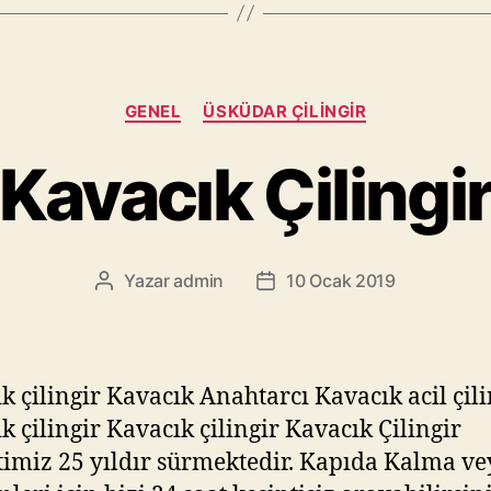
Kategoriler
GENEL
ÜSKÜDAR ÇILINGIR
Kavacık Çilingi
Yazar
admin
10 Ocak 2019
Yazının
Yazı
yazarı
tarihi
k çilingir Kavacık Anahtarcı Kavacık acil çili
k çilingir Kavacık çilingir Kavacık Çilingir
imiz 25 yıldır sürmektedir. Kapıda Kalma vey