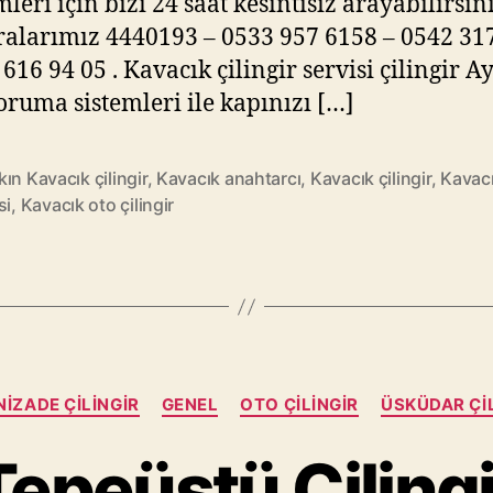
leri için bizi 24 saat kesintisiz arayabilirsini
larımız 4440193 – 0533 957 6158 – 0542 317
616 94 05 . Kavacık çilingir servisi çilingir A
oruma sistemleri ile kapınızı […]
ın Kavacık çilingir
,
Kavacık anahtarcı
,
Kavacık çilingir
,
Kavacı
si
,
Kavacık oto çilingir
Kategoriler
IZADE ÇILINGIR
GENEL
OTO ÇILINGIR
ÜSKÜDAR ÇI
Tepeüstü Çilingi