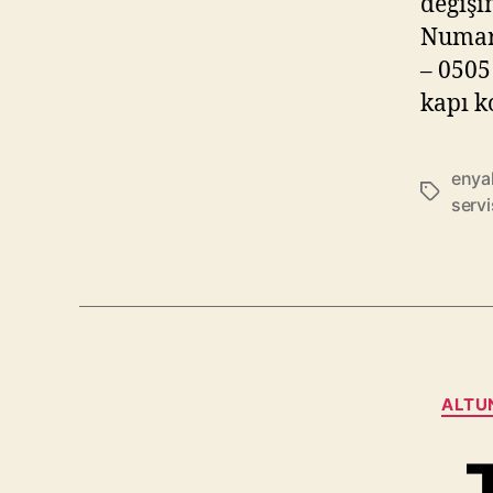
değişim
Numara
– 0505 
kapı k
enyak
Etiketler
servi
ALTUN