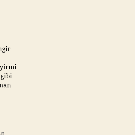
ngir
 yirmi
 gibi
aman
kın