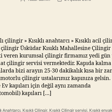
yazarı
tarihi
lı çilingir » Kısıklı anahtarcı » Kısıklı acil çili
ı çilingir Üsküdar Kısıklı Mahallesine Çilingir
i veren kurumsal çilingir firmamız yedi gün
aat çilingir servisi vermektedir. Kapıda kalma
arda bizi arayın 25-30 dakikalık kısa bir z
 motorlu çilingir ustalarımız kapınıza gelsin.
 Ev kapıları için değil aynı zamanda
tomobil) kapıları […]
lı Anahtarcı
,
Kısıklı Çilingir
,
Kısıklı Çilingir servisi
,
Kısıklı enya