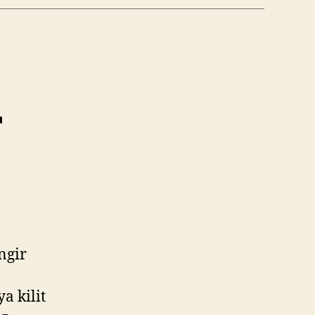
r
ngir
a kilit