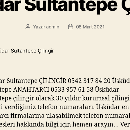
ar Sultantepe Çi
Yazar
admin
08 Mart 2021
Yazının
Yazı
yazarı
tarihi
r Sultantepe ÇİLİNGİR 0542 317 84 20 Üskü
ntepe ANAHTARCI 0533 957 61 58 Üsküdar
tepe çilingir olarak 30 yıldır kurumsal çilingi
i verdiğimiz telefon numaraları. Üsküdar en
rcı firmalarına ulaşabilmek telefon numara
esleri hakkında bilgi için hemen arayın… Ve