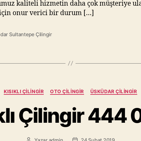
muz kaliteli hizmetin daha çok müşteriye ul
için onur verici bir durum […]
ar Sultantepe Çilingir
Kategoriler
KISIKLI ÇILINGIR
OTO ÇILINGIR
ÜSKÜDAR ÇILINGIR
klı Çilingir 444 
Yazar
admin
24 Şubat 2019
Yazının
Yazı