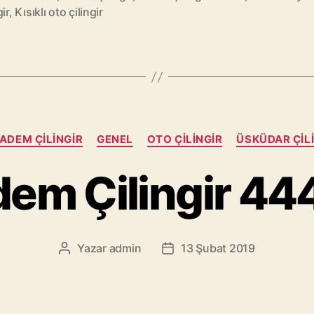
gir
,
Kısıklı oto çilingir
Kategoriler
ADEM ÇILINGIR
GENEL
OTO ÇILINGIR
ÜSKÜDAR ÇIL
em Çilingir 44
Yazar
admin
13 Şubat 2019
Yazının
Yazı
yazarı
tarihi