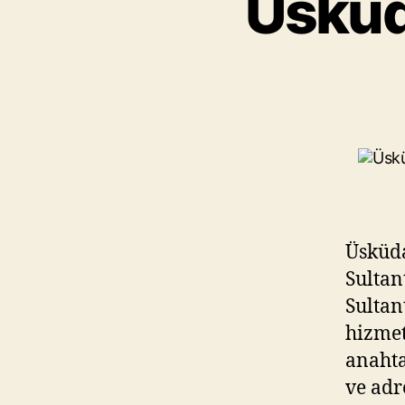
Üsküd
Üsküda
Sulta
Sultan
hizmet
anahta
ve adr