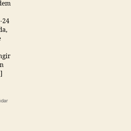
adem
7-24
da,
e
ngir
en
]
üdar