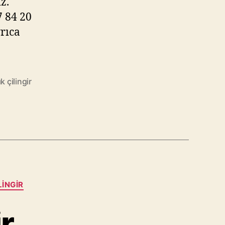
z.
 84 20
yrıca
k çilingir
LINGIR
r