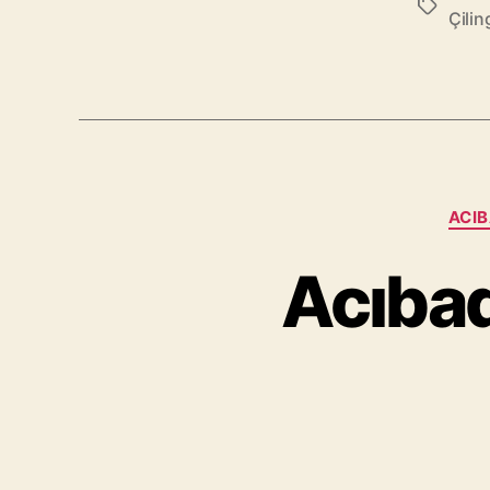
Etiketler
Çilin
ACIB
Acıbad