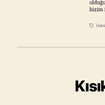
olduğu
bizim 
Üsküd
Etiketler
Kısı