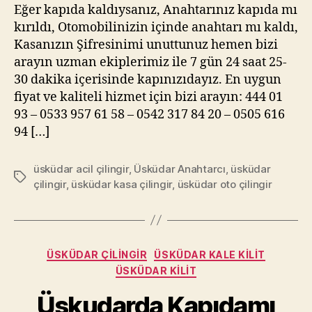
Eğer kapıda kaldıysanız, Anahtarınız kapıda mı
kırıldı, Otomobilinizin içinde anahtarı mı kaldı,
Kasanızın Şifresinimi unuttunuz hemen bizi
arayın uzman ekiplerimiz ile 7 gün 24 saat 25-
30 dakika içerisinde kapınızıdayız. En uygun
fiyat ve kaliteli hizmet için bizi arayın: 444 01
93 – 0533 957 61 58 – 0542 317 84 20 – 0505 616
94 […]
üsküdar acil çilingir
,
Üsküdar Anahtarcı
,
üsküdar
Etiketler
çilingir
,
üsküdar kasa çilingir
,
üsküdar oto çilingir
Kategoriler
ÜSKÜDAR ÇILINGIR
ÜSKÜDAR KALE KILIT
ÜSKÜDAR KILIT
Üskudarda Kapıdamı