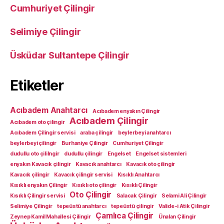
Cumhuriyet Çilingir
Selimiye Çilingir
Üsküdar Sultantepe Çilingir
Etiketler
Acıbadem Anahtarcı
Acıbadem enyakın Çilingir
Acıbadem Çilingir
Acıbadem oto çilingir
Acıbadem Çilingir servisi
araba çilingir
beylerbeyi anahtarcı
beylerbeyi çilingir
Burhaniye Çilingir
Cumhuriyet Çilingir
dudullu oto çililngir
dudullu çilingir
Engelset
Engelset sistemleri
enyakın Kavacık çilingir
Kavacık anahtarcı
Kavacık oto çilingir
Kavacık çilingir
Kavacık çilingir servisi
Kısıklı Anahtarcı
Kısıklı enyakın Çilingir
Kısıklı oto çilingir
Kısıklı Çilingir
Oto Çilingir
Kısıklı Çilingir servisi
Salacak Çilingir
Selami Ali Çilingir
Selimiye Çilingir
tepeüstü anahtarcı
tepeüstü çilingir
Valide-i Atik Çilingir
Çamlıca Çilingir
Zeynep Kamil Mahallesi Çilingir
Ünalan Çilingir