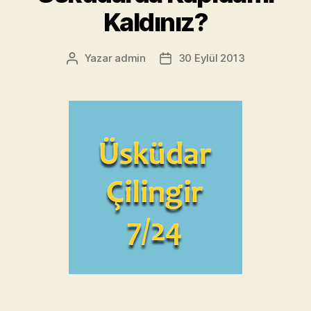
Kaldınız?
Yazar
admin
30 Eylül 2013
Yazının
Yazı
yazarı
tarihi