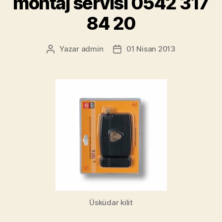
montaj servisi 0542 317
84 20
Yazar
admin
01 Nisan 2013
Yazının
Yazı
yazarı
tarihi
Üsküdar kilit