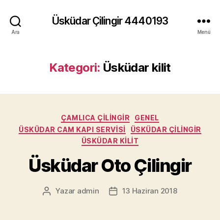
Üsküdar Çilingir 4440193
Ara
Menü
Kategori:
Üsküdar kilit
Kategoriler
ÇAMLICA ÇILINGIR
GENEL
ÜSKÜDAR CAM KAPI SERVISI
ÜSKÜDAR ÇILINGIR
ÜSKÜDAR KILIT
Üsküdar Oto Çilingir
Yazar
admin
13 Haziran 2018
Yazının
Yazı
yazarı
tarihi