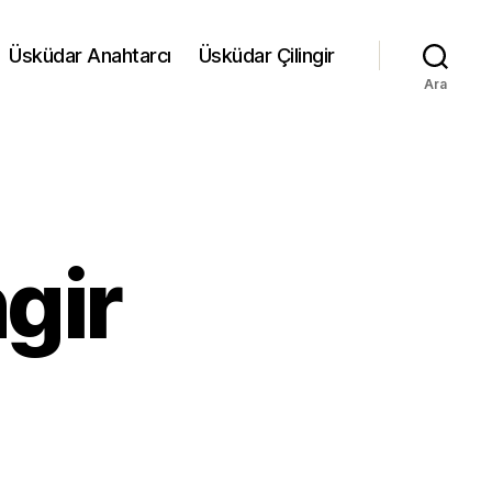
Üsküdar Anahtarcı
Üsküdar Çilingir
Ara
ngir