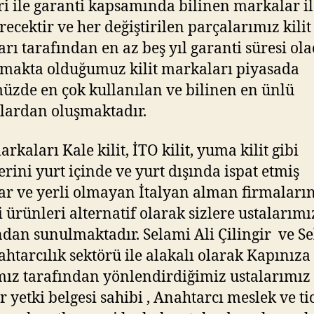
ri ile garanti kapsamında bilinen markalar il
irecektir ve her değiştirilen parçalarımız kilit
arı tarafından en az beş yıl garanti süresi ola
makta olduğumuz kilit markaları piyasada
zde en çok kullanılan ve bilinen en ünlü
ardan oluşmaktadır.
arkaları Kale kilit, İTO kilit, yuma kilit gibi
lerini yurt içinde ve yurt dışında ispat etmiş
ar ve yerli olmayan İtalyan alman firmaları
li ürünleri alternatif olarak sizlere ustalarımı
ndan sunulmaktadır. Selami Ali Çilingir ve S
ahtarcılık sektörü ile alakalı olarak Kapınıza
ız tarafından yönlendirdiğimiz ustalarımız
ir yetki belgesi sahibi , Anahtarcı meslek ve ti