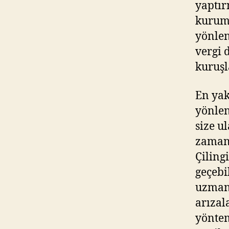
yaptır
kurums
yönlen
vergi 
kuruşl
En yak
yönlen
size ul
zamanı
Çiling
geçebi
uzmanl
arızal
yöntem