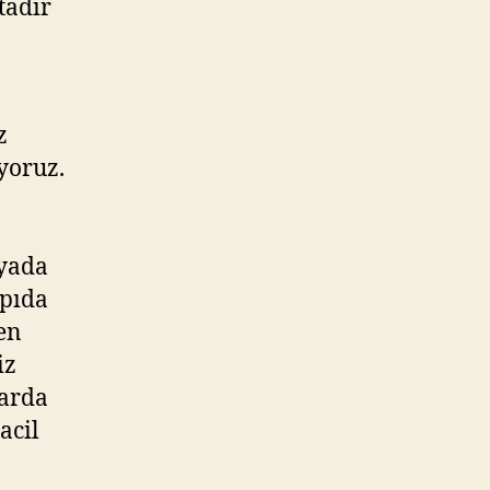
tadır
z
yoruz.
 yada
apıda
en
iz
larda
acil