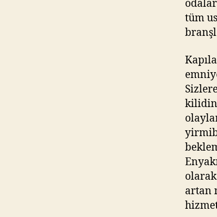
odalar
tüm us
branşl
Kapıla
emniye
Sizler
kilidi
olayla
yirmib
beklem
Enyakı
olarak
artan 
hizmet