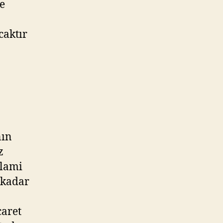
e
caktır
nın
z
elami
 kadar
caret