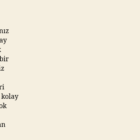
nız
lay
k
bir
iz
ri
 kolay
çok
an