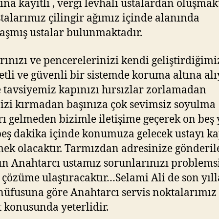
ına kayıtlı , vergi levhalı ustalardan oluşmak
talarımız çilingir ağımız içinde alanında
aşmış ustalar bulunmaktadır.
rınızı ve pencerelerinizi kendi geliştirdiğimi
tli ve güvenli bir sistemde koruma altına alı
e tavsiyemiz kapınızı hırsızlar zorlamadan
nizi kırmadan başınıza çok sevimsiz soyulma
rı gelmeden bizimle iletişime geçerek on beş
eş dakika içinde konumuza gelecek ustayı k
ek olacaktır. Tarmızdan adresinize gönderil
n Anahtarcı ustamız sorunlarınızı problems
 çözüme ulaştıracaktır…Selami Ali de son yıl
nüfusuna göre Anahtarcı servis noktalarımız 
 konusunda yeterlidir.