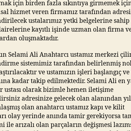
mak için birden fazla sıkıntıya girmemek içi
al hizmet veren firmamız tarafından adresi
dirilecek ustalarımız yetki belgelerine sahip
dairelerine kayıtlı işinde uzman olan firma v
ardan oluşmaktadır.
ın Selami Ali Anahtarcı ustamız merkezi çili
dirme sistemimiz tarafından belirlenmiş n
aştırılacaktır ve ustamızın işleri başlangıç ve 
na kadar takip edilmektedir. Selami Ali en 
ir ustası olarak bizimle hemen iletişime
lirsiniz adresinize gelecek olan alanından yı
aşmış olan anahtarcı ustamız kapı ve kilit
arı olay yerinde anında tamir gerekiyorsa ta
i ile arızalı olan parçaların değişmesi lazım