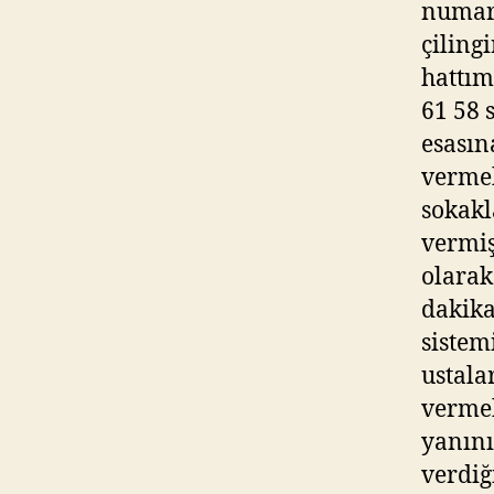
numara
çiling
hattım
61 58 
esasın
vermek
sokakl
vermiş
olarak
dakika
sistem
ustala
vermek
yanını
verdiğ