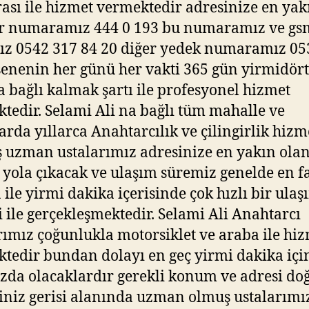
sı ile hizmet vermektedir adresinize en yak
ir numaramız 444 0 193 bu numaramız ve gs
ız 0542 317 84 20 diğer yedek numaramız 05
senenin her günü her vakti 365 gün yirmidört
a bağlı kalmak şartı ile profesyonel hizmet
tedir. Selami Ali na bağlı tüm mahalle ve
arda yıllarca Anahtarcılık ve çilingirlik hizm
 uzman ustalarımız adresinize en yakın olan
 yola çıkacak ve ulaşım süremiz genelde en f
 ile yirmi dakika içerisinde çok hızlı bir ulaş
i ile gerçekleşmektedir. Selami Ali Anahtarcı
rımız çoğunlukla motorsiklet ve araba ile hi
tedir bundan dolayı en geç yirmi dakika içi
zda olacaklardır gerekli konum ve adresi do
iniz gerisi alanında uzman olmuş ustalarımı