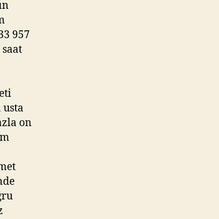
ın
m
33 957
 saat
eti
 usta
azla on
ım
zmet
nde
ğru
z