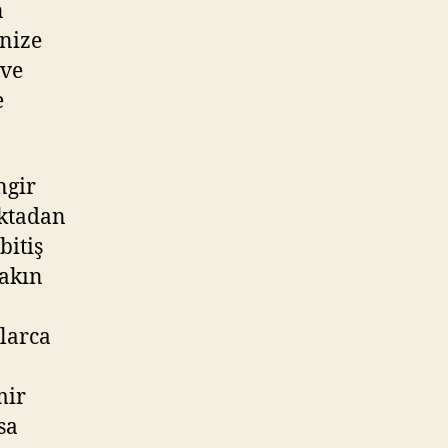
n
nize
 ve
e
ngir
oktadan
bitiş
yakın
llarca
mir
sa