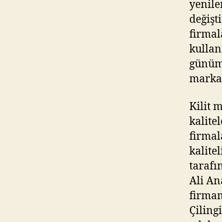
yenile
değişt
firmal
kullan
günümü
markal
Kilit m
kalite
firmal
kalite
tarafı
Ali An
firmam
Çiling