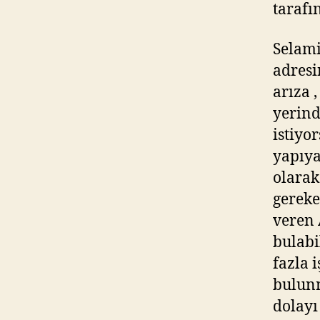
tarafı
Selami
adresi
arıza 
yerind
istiyo
yapıya
olarak
gereke
veren 
bulabi
fazla 
bulunm
dolayı