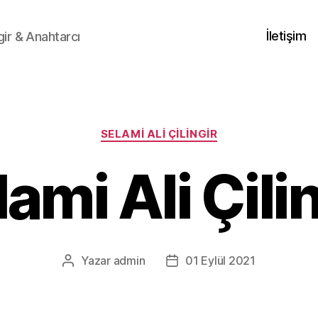
İletişim
gir & Anahtarcı
Kategoriler
SELAMI ALI ÇILINGIR
ami Ali Çili
Yazar
admin
01 Eylül 2021
Yazının
Yazı
yazarı
tarihi