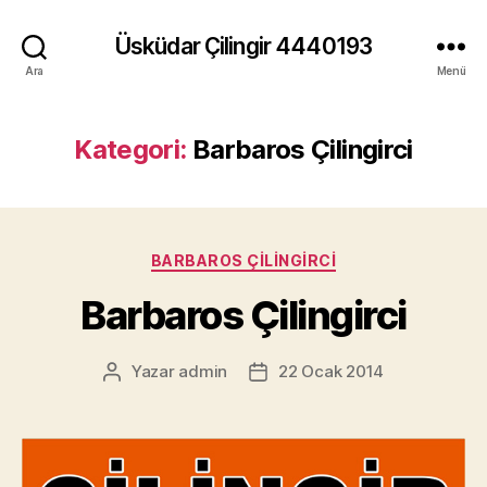
Üsküdar Çilingir 4440193
Ara
Menü
Kategori:
Barbaros Çilingirci
Kategoriler
BARBAROS ÇILINGIRCI
Barbaros Çilingirci
Yazar
admin
22 Ocak 2014
Yazının
Yazı
yazarı
tarihi