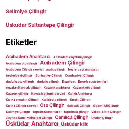
Selimiye Çilingir
Üsküdar Sultantepe Çilingir
Etiketler
Acıbadem Anahtarcı
Acıbadem enyakın Çilingir
Acıbadem Çilingir
Acıbadem oto çilingir
Acıbadem Çilingir servisi
araba çilingir
beylerbeyi anahtarcı
beylerbeyi çilingir
Burhaniye Çilingir
Cumhuriyet Çilingir
dudullu oto çililngir
dudullu çilingir
Engelset
Engelset sistemleri
enyakın Kavacık çilingir
Kavacık anahtarcı
Kavacık oto çilingir
Kavacık çilingir
Kavacık çilingir servisi
Kısıklı Anahtarcı
Kısıklı enyakın Çilingir
Kısıklı oto çilingir
Kısıklı Çilingir
Oto Çilingir
Kısıklı Çilingir servisi
Salacak Çilingir
Selami Ali Çilingir
Selimiye Çilingir
tepeüstü anahtarcı
tepeüstü çilingir
Valide-i Atik Çilingir
Çamlıca Çilingir
Zeynep Kamil Mahallesi Çilingir
Ünalan Çilingir
Üsküdar Anahtarcı
Üsküdar kilit