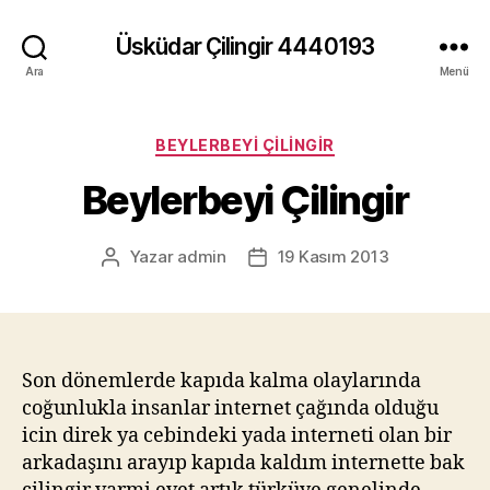
Üsküdar Çilingir 4440193
Ara
Menü
Kategoriler
BEYLERBEYI ÇILINGIR
Beylerbeyi Çilingir
Yazar
admin
19 Kasım 2013
Yazının
Yazı
yazarı
tarihi
Son dönemlerde kapıda kalma olaylarında
coğunlukla insanlar internet çağında olduğu
icin direk ya cebindeki yada interneti olan bir
arkadaşını arayıp kapıda kaldım internette bak