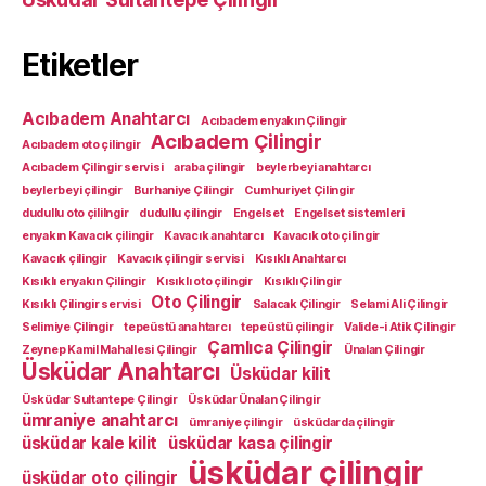
Etiketler
Acıbadem Anahtarcı
Acıbadem enyakın Çilingir
Acıbadem Çilingir
Acıbadem oto çilingir
Acıbadem Çilingir servisi
araba çilingir
beylerbeyi anahtarcı
beylerbeyi çilingir
Burhaniye Çilingir
Cumhuriyet Çilingir
dudullu oto çililngir
dudullu çilingir
Engelset
Engelset sistemleri
enyakın Kavacık çilingir
Kavacık anahtarcı
Kavacık oto çilingir
Kavacık çilingir
Kavacık çilingir servisi
Kısıklı Anahtarcı
Kısıklı enyakın Çilingir
Kısıklı oto çilingir
Kısıklı Çilingir
Oto Çilingir
Kısıklı Çilingir servisi
Salacak Çilingir
Selami Ali Çilingir
Selimiye Çilingir
tepeüstü anahtarcı
tepeüstü çilingir
Valide-i Atik Çilingir
Çamlıca Çilingir
Zeynep Kamil Mahallesi Çilingir
Ünalan Çilingir
Üsküdar Anahtarcı
Üsküdar kilit
Üsküdar Sultantepe Çilingir
Üsküdar Ünalan Çilingir
ümraniye anahtarcı
ümraniye çilingir
üsküdarda çilingir
üsküdar kale kilit
üsküdar kasa çilingir
üsküdar çilingir
üsküdar oto çilingir