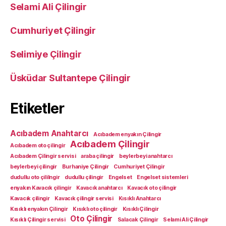
Selami Ali Çilingir
Cumhuriyet Çilingir
Selimiye Çilingir
Üsküdar Sultantepe Çilingir
Etiketler
Acıbadem Anahtarcı
Acıbadem enyakın Çilingir
Acıbadem Çilingir
Acıbadem oto çilingir
Acıbadem Çilingir servisi
araba çilingir
beylerbeyi anahtarcı
beylerbeyi çilingir
Burhaniye Çilingir
Cumhuriyet Çilingir
dudullu oto çililngir
dudullu çilingir
Engelset
Engelset sistemleri
enyakın Kavacık çilingir
Kavacık anahtarcı
Kavacık oto çilingir
Kavacık çilingir
Kavacık çilingir servisi
Kısıklı Anahtarcı
Kısıklı enyakın Çilingir
Kısıklı oto çilingir
Kısıklı Çilingir
Oto Çilingir
Kısıklı Çilingir servisi
Salacak Çilingir
Selami Ali Çilingir