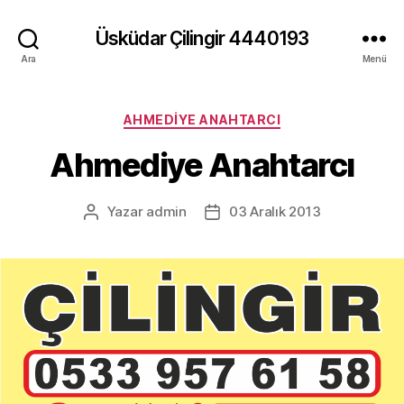
Üsküdar Çilingir 4440193
Ara
Menü
Kategoriler
AHMEDIYE ANAHTARCI
Ahmediye Anahtarcı
Yazar
admin
03 Aralık 2013
Yazının
Yazı
yazarı
tarihi