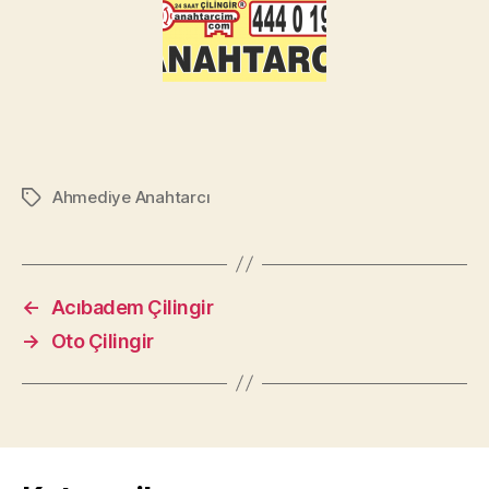
Ahmediye Anahtarcı
Etiketler
←
Acıbadem Çilingir
→
Oto Çilingir