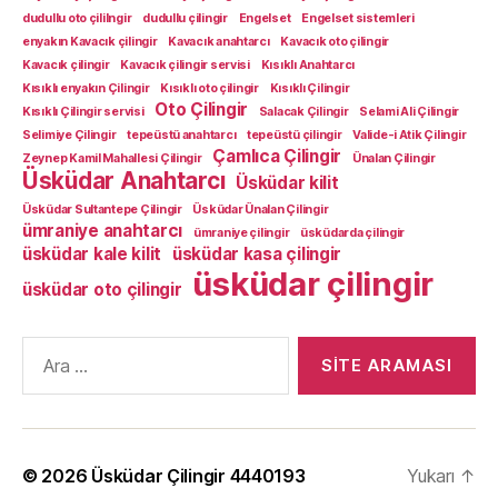
dudullu oto çililngir
dudullu çilingir
Engelset
Engelset sistemleri
enyakın Kavacık çilingir
Kavacık anahtarcı
Kavacık oto çilingir
Kavacık çilingir
Kavacık çilingir servisi
Kısıklı Anahtarcı
Kısıklı enyakın Çilingir
Kısıklı oto çilingir
Kısıklı Çilingir
Oto Çilingir
Kısıklı Çilingir servisi
Salacak Çilingir
Selami Ali Çilingir
Selimiye Çilingir
tepeüstü anahtarcı
tepeüstü çilingir
Valide-i Atik Çilingir
Çamlıca Çilingir
Zeynep Kamil Mahallesi Çilingir
Ünalan Çilingir
Üsküdar Anahtarcı
Üsküdar kilit
Üsküdar Sultantepe Çilingir
Üsküdar Ünalan Çilingir
ümraniye anahtarcı
ümraniye çilingir
üsküdarda çilingir
üsküdar kale kilit
üsküdar kasa çilingir
üsküdar çilingir
üsküdar oto çilingir
Arama
yap:
© 2026
Üsküdar Çilingir 4440193
Yukarı
↑