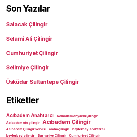
Son Yazılar
Salacak Çilingir
Selami Ali Çilingir
Cumhuriyet Çilingir
Selimiye Çilingir
Üsküdar Sultantepe Çilingir
Etiketler
Acıbadem Anahtarcı
Acıbadem enyakın Çilingir
Acıbadem Çilingir
Acıbadem oto çilingir
Acıbadem Çilingir servisi
araba çilingir
beylerbeyi anahtarcı
beylerbeyi çilingir
Burhaniye Çilingir
Cumhuriyet Çilingir