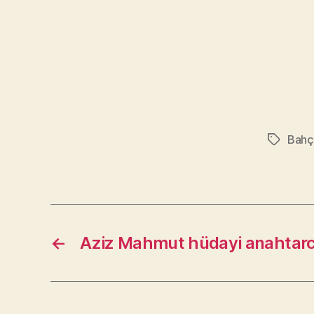
Bahçe
Etiketler
←
Aziz Mahmut hüdayi anahtarc