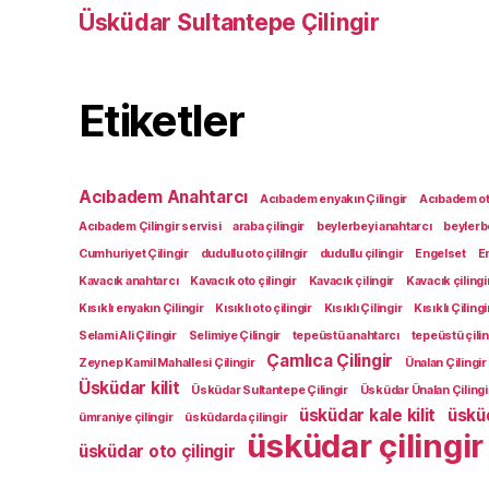
Üsküdar Sultantepe Çilingir
Etiketler
Acıbadem Anahtarcı
Acıbadem enyakın Çilingir
Acıbadem oto
Acıbadem Çilingir servisi
araba çilingir
beylerbeyi anahtarcı
beylerbe
Cumhuriyet Çilingir
dudullu oto çililngir
dudullu çilingir
Engelset
E
Kavacık anahtarcı
Kavacık oto çilingir
Kavacık çilingir
Kavacık çilingi
Kısıklı enyakın Çilingir
Kısıklı oto çilingir
Kısıklı Çilingir
Kısıklı Çilingi
Selami Ali Çilingir
Selimiye Çilingir
tepeüstü anahtarcı
tepeüstü çilin
Çamlıca Çilingir
Zeynep Kamil Mahallesi Çilingir
Ünalan Çilingir
Üsküdar kilit
Üsküdar Sultantepe Çilingir
Üsküdar Ünalan Çilingi
üsküdar kale kilit
üsküd
ümraniye çilingir
üsküdarda çilingir
üsküdar çilingir
üsküdar oto çilingir