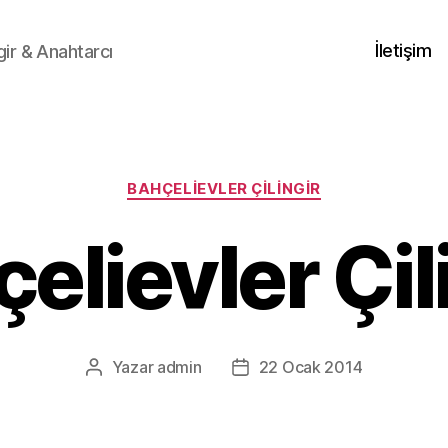
İletişim
gir & Anahtarcı
Kategoriler
BAHÇELIEVLER ÇILINGIR
elievler Çil
Yazar
admin
22 Ocak 2014
Yazının
Yazı
yazarı
tarihi