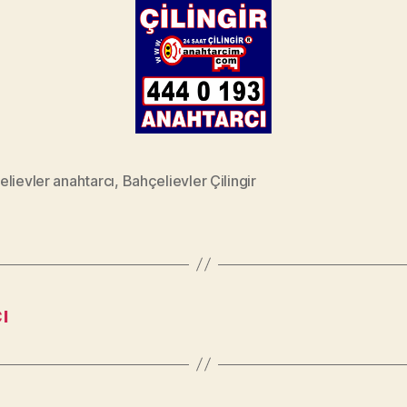
lievler anahtarcı
,
Bahçelievler Çilingir
ı