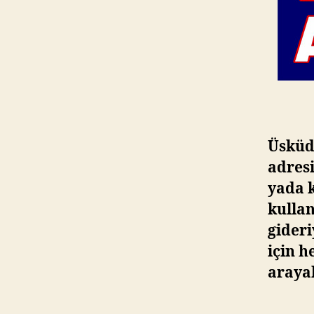
Üsküda
adres
yada k
kullan
gideri
için 
arayab