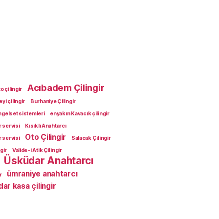
Acıbadem Çilingir
 çilingir
yi çilingir
Burhaniye Çilingir
ngelset sistemleri
enyakın Kavacık çilingir
r servisi
Kısıklı Anahtarcı
Oto Çilingir
r servisi
Salacak Çilingir
gir
Valide-i Atik Çilingir
Üsküdar Anahtarcı
ümraniye anahtarcı
r
ar kasa çilingir