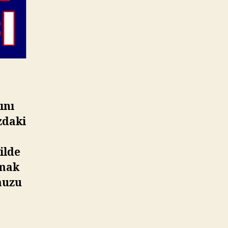
ını
zdaki
kilde
şmak
muzu